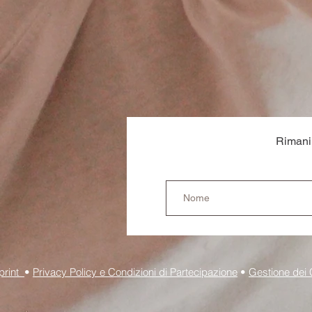
Rimani 
print
•
Privacy Policy e Condizioni di Partecipazione
•
Gestione dei 