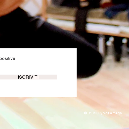
positive
ISCRIVITI
​© 2020 yog•a
miga