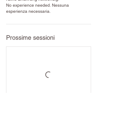
No experience needed. Nessuna
esperienza necessaria.
Prossime sessioni
Dettagli di contatto
Yog·Amiga Yoga, Yurt & more, Yog•Amiga
Yoga Studio, Saint Vigil, Autonome Provinz