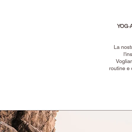
YOG·AM
La nost
l'i
Vogliam
routine e 