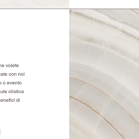
che volete
zate con noi
ro o evento
ute olistica
benefici di