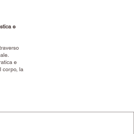
stica e
traverso
ale.
ratica e
l corpo, la