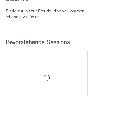
Finde zurück zur Freude, dich vollkommen
lebendig zu fühlen.
Bevorstehende Sessions
Kontaktangaben
Yog·Amiga Yoga, Yurt & more, Yog•Amiga